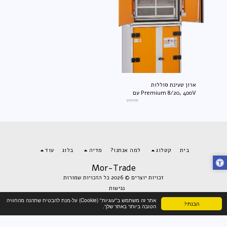
ארון טעינת סוללות
Premium 8/20, 400V עם
רגליים
912051
בית
קטלוג
למה אנחנו?
מדיה
בלוג
עוד
Mor-Trade
זכויות יוצרים © 2026 כל הזכויות שמורות
נגישות
אתר זה משתמש ב"עוגיות" (Cookie) על-מנת להבטיח שתהנה מהחוויה
הבנתי!
הטובה ביותר באתר שלך.