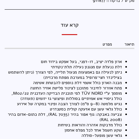
מק"ט / ברקוד::
911877
קרא עוד
תיאור
מפרט
ארון פלדה יציב, דו-דפני, בעל אפקט בידוד חום
דלת ננעלת עם מנגנון נעילה תלת־נקודתי
ניתן לנעילה גם באמצעות מנעול תלייה, לפי הצורך (ניתן להשתמש
בצילינדר חצי־פרופיל במערכת מפתח מרכזית)
מבנה הארון כולל אטמי דלת נוספים להבטחת אטימה
פתח אוורור לחיבור מתוכנן לצינור פליטת אוויר החוצה
מוסמך ע"י TÜV NORD לפי תוכנית הבדיקה העדכנית M02/22,
כולל ניסויי אש אמיתיים בסוללות ופיצוצי גז יזומים (תעודה)
נגיש מלמטה (8–9 ס"מ) לצורך הצבה ופינוי במקרה של אירוע
כולל גלאי עשן עם אזעקה קולית כסטנדרט
צביעה באבקה: גוף אפור בהיר (RAL 7035), דלת כתום-אדום בהיר
(RAL 2008)
כולל מדבקות אזהרה והוראות בטיחות
שקע חשמל אחד לכל מפלס אחסון
גלאי עשן מופעל-סוללה