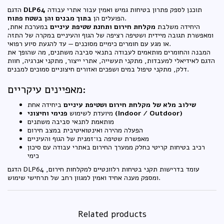
תוכנן לספק פתרון בטיחות גמיש ואמין עבור אתרי עבודה
DLP64
הדגם
.
הפועלים הן
בתוך מבנים והן בשטח פתוח
היחידה משלבת
מקלחת חירום ותחנת שטיפת עיניים
במערכת אחת,
ומאפשרת תגובה מיידית ושטיפה רציפה של הגוף והעיניים במקרה של התזה
או מגע עם חומרים כימיים מסוכנים — עד להגעת סיוע רפואי.
המבנה והחומרים מותאמים לעבודה בתנאי סביבה משתנים, מה שהופך את
הדגם לאידיאלי למעבדות, מתקני תעשייה, אתרי ייצור, מתקני אנרגיה, חוות
דלק, מתקני טיפול במים ושפכים ואזורים חיצוניים סמוכים למבנים.
מאפיינים עיקריים:
שילוב מלא של מקלחת חירום ושטיפת עיניים
ביחידה אחת
פנימי וחיצוני (Indoor / Outdoor)
מיועדת לשימוש
מותאמת לתנאי סביבה משתנים
הפעלה מהירה ואינטואיטיבית במצב חירום
מאפשרת שטיפה בו־זמנית של הגוף והעיניים
רכיב בטיחות קריטי כחלק ממערך החירום באתרי עבודה עם סיכון
כימי
הדגם DLP64 עומד בדרישות תקני בטיחות רלוונטיים למקלחות חירום,
ומספק מענה אחיד ואמין למגוון רחב של תרחישי שימוש.
Related products