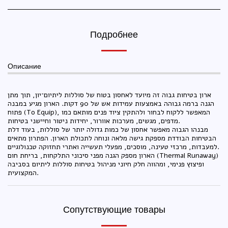
Подробнее
Описание
ארון בטיחות גבוה זה מיועד לאחסון בטוח של סוללות ליתיום־יון, תוך מתן
הגנה ברמה גבוהה באמצעות עמידות אש של 90 דקות. הארון מגיע במבנה
פתוח (To Equip), המאפשר ללקוח לבחור ולהתקין ציוד פנים מותאם כמו
מדפים, מגשים, מערכות אוורור, יחידות ניטור וחיישני בטיחות.
מבנהו הגבוה מאפשר אחסון של כמות גדולה יותר של סוללות, בעוד דלת
הבטיחות הבודדת מספקת גישה מלאה ונוחה לתכולת הארון. הפתרון מתאים
למעבדות, מרכזי טעינה, מוסכים, מפעלי תעשייה ואתרי תחזוקה טכנולוגיים.
הארון מספק הגנה מפני סיכוני התלקחות, בריחת חום (Thermal Runaway)
ופיצוץ פנימי, ומהווה חלק חיוני מניהול בטיחות סוללות ליתיום בסביבה
המקצועית.
Сопутствующие товары