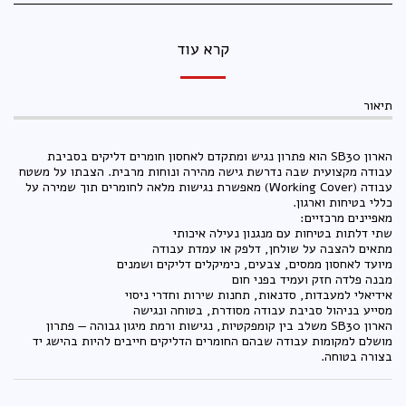
קרא עוד
תיאור
הארון SB30 הוא פתרון נגיש ומתקדם לאחסון חומרים דליקים בסביבת
עבודה מקצועית שבה נדרשת גישה מהירה ונוחות מרבית. הצבתו על משטח
עבודה (Working Cover) מאפשרת נגישות מלאה לחומרים תוך שמירה על
כללי בטיחות וארגון.
מאפיינים מרכזיים:
שתי דלתות בטיחות עם מנגנון נעילה איכותי
מתאים להצבה על שולחן, דלפק או עמדת עבודה
מיועד לאחסון ממסים, צבעים, כימיקלים דליקים ושמנים
מבנה פלדה חזק ועמיד בפני חום
אידיאלי למעבדות, סדנאות, תחנות שירות וחדרי ניסוי
מסייע בניהול סביבת עבודה מסודרת, בטוחה ונגישה
הארון SB30 משלב בין קומפקטיות, נגישות ורמת מיגון גבוהה — פתרון
מושלם למקומות עבודה שבהם החומרים הדליקים חייבים להיות בהישג יד
בצורה בטוחה.